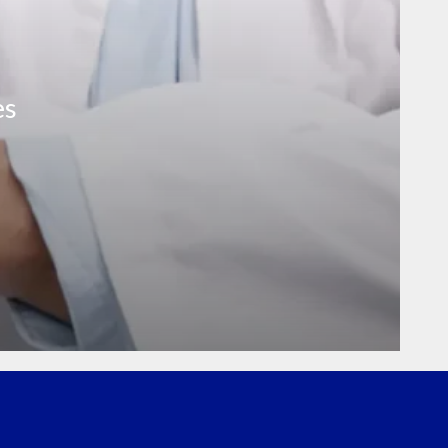
as
es
ra/Sintra
veiro