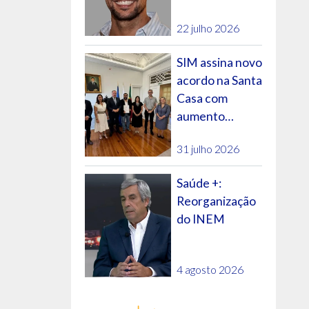
futuro do SNS?
22 julho 2026
SIM assina novo
acordo na Santa
Casa com
aumento
PER
salarial e
31 julho 2026
evolução na
carreira
Saúde +:
al
Reorganização
rda
do INEM
4 agosto 2026