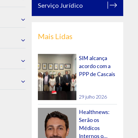
Serviço Jurídico
Sede)/ULS
Mais Lidas
l
SIM alcança
acordo com a
s
PPP de Cascais
ugal
29 julho 2026
Healthnews:
tejo
Serão os
Médicos
Internos o