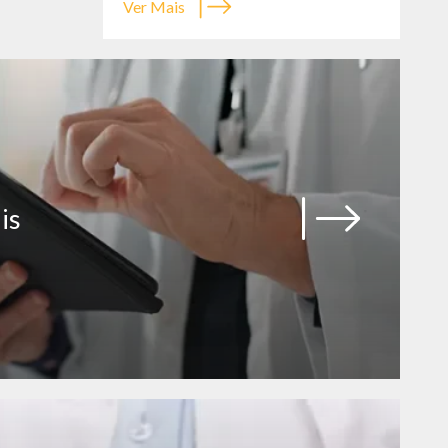
Ver Mais
veiro
is
/ULS Região