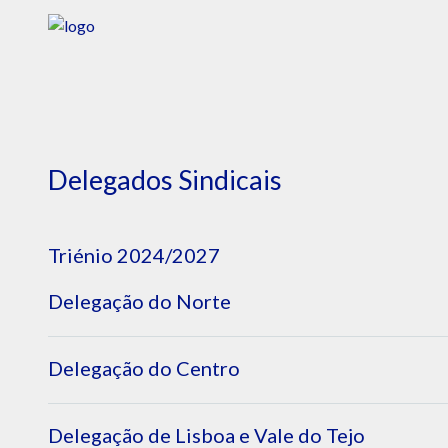
Delegados Sindicais
Triénio 2024/2027
Delegação do Norte
Alberto Costa
Delegação do Centro
USF S.Bento/ULS Santo António
Medicina Geral e Familiar
André Barbosa Ribeiro
Delegação de Lisboa e Vale do Tejo
H.S.Teotónio-Viseu/ULS Viseu Dão-Lafões