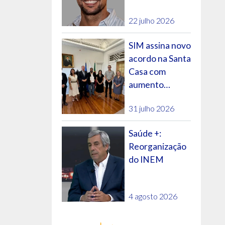
futuro do SNS?
22 julho 2026
SIM assina novo
acordo na Santa
Casa com
aumento
salarial e
31 julho 2026
evolução na
carreira
Saúde +:
Reorganização
do INEM
4 agosto 2026