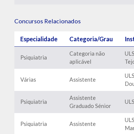
Concursos Relacionados
Especialidade
Categoria/Grau
Ins
Categoria não
ULS
Psiquiatria
aplicável
Tej
ULS
Várias
Assistente
Dou
Assistente
Psiquiatria
ULS
Graduado Sénior
ULS
Psiquiatria
Assistente
Mar