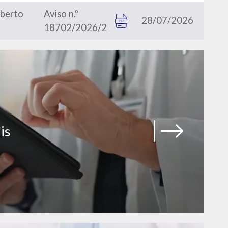
aberto
Aviso n.º
28/07/2026
18702/2026/2
is