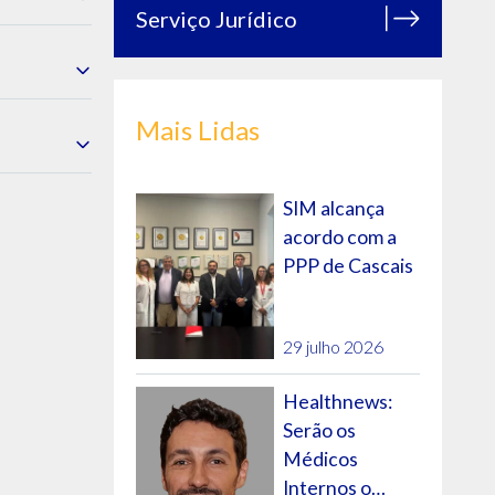
Serviço Jurídico
-Velho/ULS
Mais Lidas
SIM alcança
acordo com a
Sede)/ULS
PPP de Cascais
al
o)/INMLCF
29 julho 2026
o
 Alentejo
Healthnews:
S Coimbra
Serão os
Médicos
Internos o