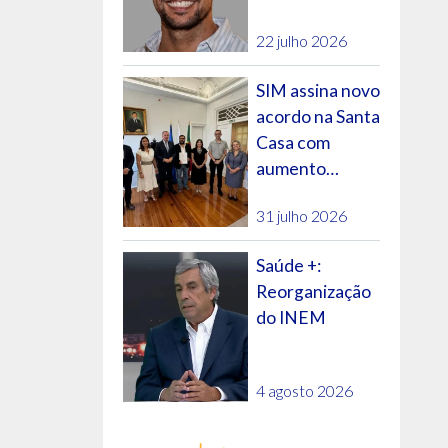
futuro do SNS?
22 julho 2026
SIM assina novo
acordo na Santa
Casa com
S Santa
aumento
salarial e
rda
31 julho 2026
evolução na
carreira
Saúde +:
Reorganização
do INEM
4 agosto 2026
ixo Alentejo