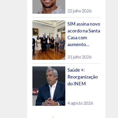
futuro do SNS?
22 julho 2026
SIM assina novo
acordo na Santa
Casa com
aumento
salarial e
31 julho 2026
evolução na
carreira
Saúde +:
Reorganização
do INEM
4 agosto 2026