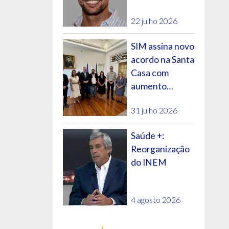
futuro do SNS?
22 julho 2026
SIM assina novo
acordo na Santa
Casa com
aumento
salarial e
31 julho 2026
evolução na
carreira
Saúde +:
Reorganização
do INEM
4 agosto 2026