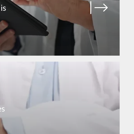
is
es