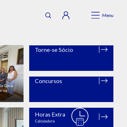
Menu
Torne-se Sócio
Concursos
ta Casa
o na
Horas Extra
Calculadora