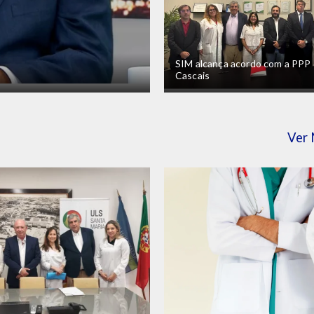
SIM alcança acordo com a PPP
Cascais
Ver 