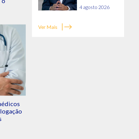
 o
4 agosto 2026
Ver Mais
médicos
ologação
s