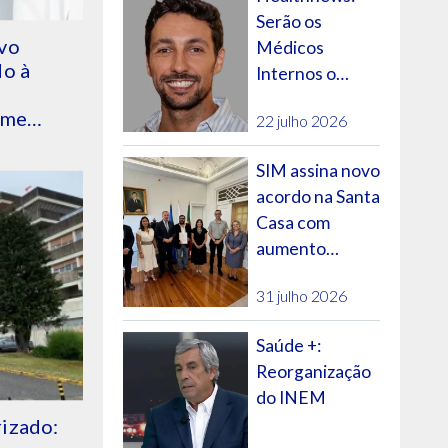
Serão os
vo
Médicos
do à
Internos o
futuro do SNS?
ime
22 julho 2026
SIM assina novo
acordo na Santa
Casa com
aumento
salarial e
31 julho 2026
evolução na
carreira
Saúde +:
Reorganização
do INEM
izado: