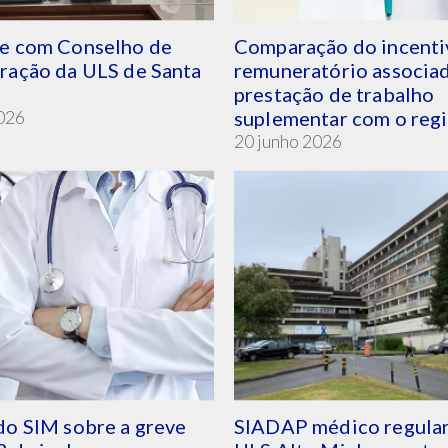
e com Conselho de
Comparação do incenti
ração da ULS de Santa
remuneratório associa
prestação de trabalho
2026
suplementar com o reg
habitual de pagamento
20 junho 2026
do SIM sobre a greve
SIADAP médico regular