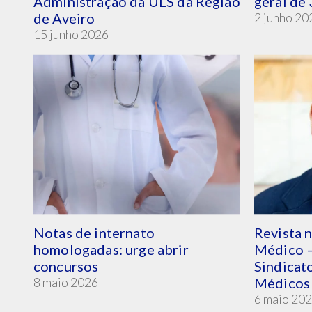
Administração da ULS da Região
geral de 
de Aveiro
2 junho 20
15 junho 2026
Notas de internato
Revista 
homologadas: urge abrir
Médico –
concursos
Sindicat
8 maio 2026
Médicos
6 maio 20