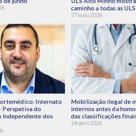
3 de junho
ULS Alto Minho mostra
26
caminho a todas as ULS
27 maio 2026
nortemédico: Internato
Mobilização ilegal de 
 Perspetiva do
internos antes da hom
o Independente dos
das classificações finai
24 abril 2026
26