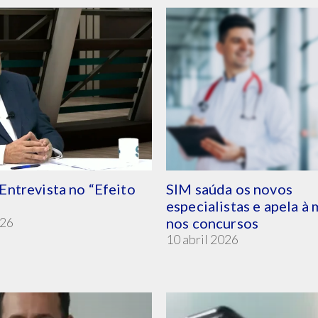
Entrevista no “Efeito
SIM saúda os novos
especialistas e apela à
026
nos concursos
10 abril 2026