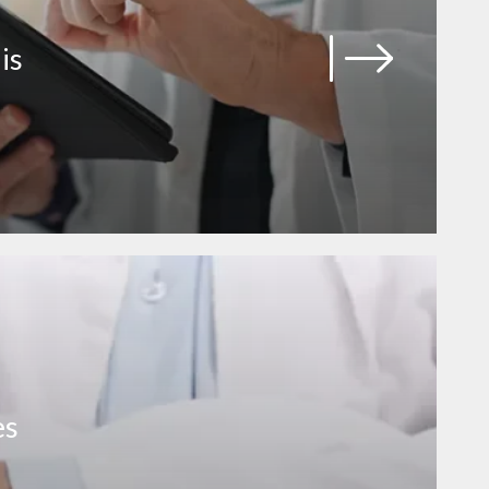
is
es