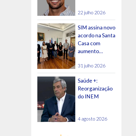
futuro do SNS?
22 julho 2026
SIM assina novo
acordo na Santa
Casa com
aumento
salarial e
31 julho 2026
evolução na
carreira
Saúde +:
Reorganização
do INEM
4 agosto 2026